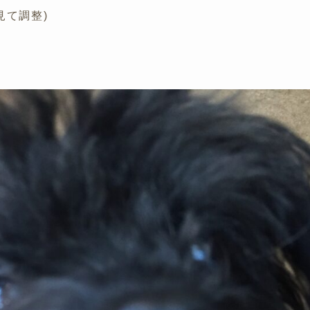
見て調整)
)