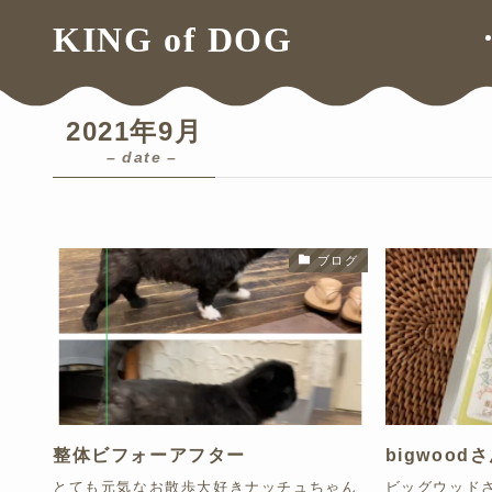
ホーム
2021年
9月
KING of DOG
2021年9月
– date –
ブログ
整体ビフォーアフター
bigwoo
とても元気なお散歩大好きナッチュちゃん
ビッグウッドさ