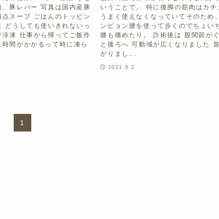
肉、豚レバー 写真は国内産豚
いうことで。 特に後脚の筋肉はカチ
満点スープ ごはんのトッピン
うまく使えなくなっていてそのため
に どうしても使いきれないっ
ンピョン腰を使って歩くのでちょい
で冷凍 仕事から帰ってご飯作
腰も痛めたり。 詐術後は 股関節が
に時間がかかるって時に凍ら
と後ろへ 可動域が広くなりました 
がりまし...
2021.9.2
1