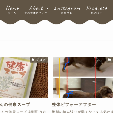
Home
About
Instagram
Products
ホーム
犬の整体について
最新情報
商品紹介
ブログ
dさんの健康スープ
整体ビフォーアフター
んの健康スープ 4種類 うな
後脚の踏ん張りが弱くなってる気が